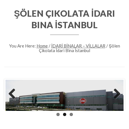
ŞÖLEN ÇIKOLATA İDARI
BINA İSTANBUL
You Are Here:
Home
/
İDARİ BİNALAR – VİLLALAR
/
Şölen
Çikolata İdari Bina İstanbul
Previous
Next